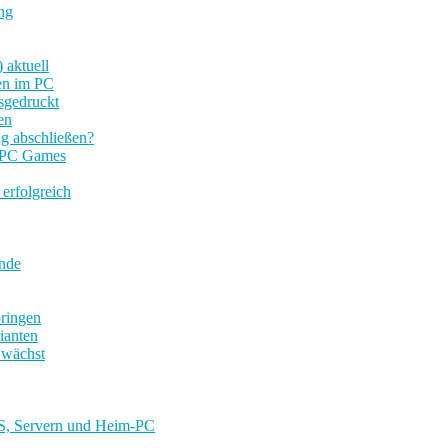
ng
 aktuell
gen im PC
sgedruckt
en
ag abschließen?
l PC Games
erfolgreich
unde
bringen
ianten
 wächst
AS, Servern und Heim-PC