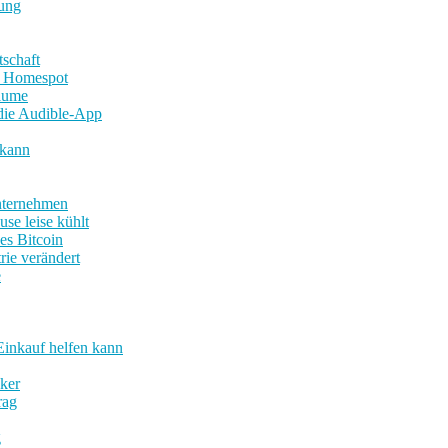
tung
schaft
AN Homespot
lume
 die Audible-App
 kann
Unternehmen
se leise kühlt
es Bitcoin
rie verändert
e
Einkauf helfen kann
ker
rag
g