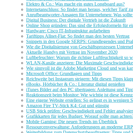
Elektro & Co.: Was macht ein gutes Longboard aus?
Internetanschluss: So findet man heraus, welcher Tarif z
Anrufbeantworter-Ansagen für Unternehmen: Was sollte
Digital Business: Der digitale Vertrieb ist die Zukunft
Online Shop gründen: Das sind die Erfolgsformeln für e
Hardware: Cisco IT-Infrastruktur aufarbeiten
Tariftipps Allnet-Flat: So findet man den besten Vertrag
Snippets in den Google SERPS: Grundlegendes und Prak
Wie die Digitalisierung von Geschäftsprozessen Unterne
Aktuelle Handys mit Vertrag im November 2020
Luftbefeuchter: Warum die richtige Luftfeuchtigkeit so wi
WLAN-Kanäle anzeigen: Die Maximale Geschwindigkeit
Wie sinnvoll ist die Adobe Marketing Cloud und was kan
Microsoft Office: Grundlagen und Tipps
Reichweite bei Instagram steigern: Mit diesen Tipps klap
eBooks, Hörbücher & Co.: Literatur digital genießen
iTunes Bilder auf den PC übertragen: Anleitung und Tip
Reaktionszeit beim Monitor: Wie wichtig ist diese Kennz
Eine eigene Website erstellen: So gelingt es in wenigen S
Amazon Fire TV-Stick K4: Gut und günstig
USB Stick prüfen: Geschwindigkeit und Fehler analysie
Grafikkarten für jedes Budget: Worauf sollte man achten
Mobile Gaming: Die neuen Trends im Überblick
Ressourcenverwaltung: Anforderungen an moderne ER
Weiterbildung zum Datenschutzbeauftragten: Tipps und 