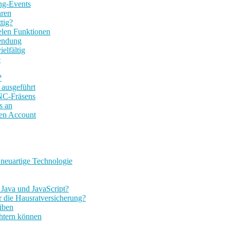
ing-Events
hren
tig?
elen Funktionen
endung
elfältig
e
?
 ausgeführt
NC-Fräsens
s an
nen Account
 neuartige Technologie
 Java und JavaScript?
r die Hausratversicherung?
iben
chtern können