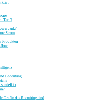
rklärt
phone
n Tarif?
 Powerbank?
ohne Strom
n Produkten
kflow
elligenz
und Bedeutung
eiche
entiell ist
nn?
 Ort für das Recruiting sind