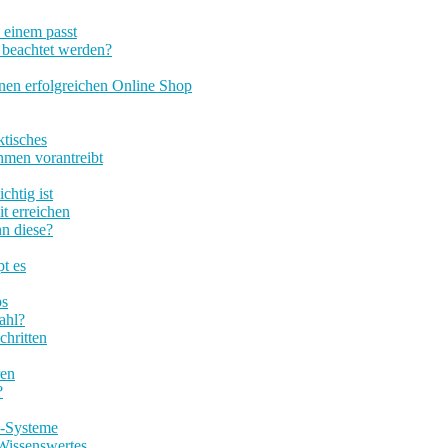
u einem passt
 beachtet werden?
inen erfolgreichen Online Shop
tisches
hmen vorantreibt
chtig ist
 erreichen
n diese?
pt es
ps
ahl?
chritten
ren
?
P-Systeme
Wissenswertes