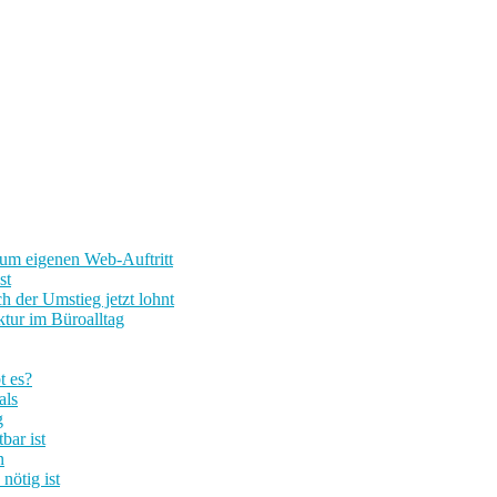
um eigenen Web-Auftritt
st
 der Umstieg jetzt lohnt
tur im Büroalltag
t es?
als
g
bar ist
n
nötig ist