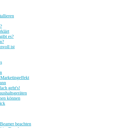
tallieren
n?
klärt
gibt es?
en?
voll ist
Us
en
 Marketingeffekt
kann
ach geht's!
aushaltsgeräten
nnen können
ick
m Beamer beachten