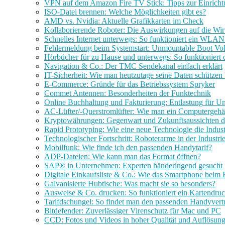
VPN auf dem Amazon Fire TV Stick: Tipps zur Einrich
ISO-Datei brennen: Welche Möglichkeiten gibt es?
AMD vs. Nvidia: Aktuelle Grafikkarten im Check
Kollaborierende Roboter: Die Auswirkungen auf die Wirt
Schnelles Internet unterwegs: So funktioniert ein WL
Fehlermeldung beim Systemstart: Unmountable Boot Vo
Hörbücher für zu Hause und unterwegs: So funktioniert
Navigation & Co.: Der TMC Sendekanal einfach erklärt
IT-Sicherheit: Wie man heutzutage seine Daten schützen
E-Commerce: Gründe für das Betriebssystem Spryker
Commet Antennen: Besonderheiten der Funktechnik
Online Buchhaltung und Fakturierung: Entlastung für 
AC-Lüfter/-Querstromlüfter: Wie man ein Computergehäu
Kryptowährungen: Gegenwart und Zukunftsaussichten d
Rapid Prototyping: Wie eine neue Technologie die Indust
Technologischer Fortschritt: Roboterarme in der Industri
Mobilfunk: Wie finde ich den passenden Handytarif?
ADP-Dateien: Wie kann man das Format öffnen?
SAP® in Unternehmen: Experten händeringend gesucht
Digitale Einkaufsliste & Co.: Wie das Smartphone beim 
Galvanisierte Hubtische: Was macht sie so besonders?
Ausweise & Co. drucken: So funktioniert ein Kartendruc
Tarifdschungel: So findet man den passenden Handyvert
Bitdefender: Zuverlässiger Virenschutz für Mac und PC
CCD: Fotos und Videos in hoher Qualität und Auflösun