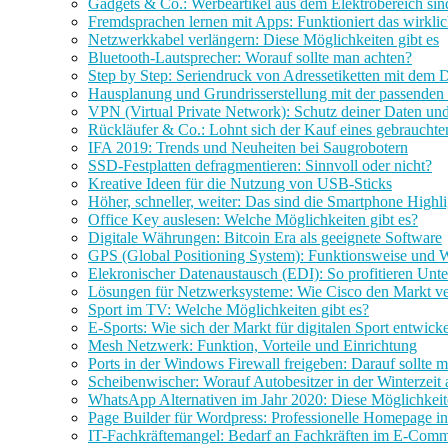
Gadgets & Co.: Werbeartikel aus dem Elektrobereich sin
Fremdsprachen lernen mit Apps: Funktioniert das wirkli
Netzwerkkabel verlängern: Diese Möglichkeiten gibt es
Bluetooth-Lautsprecher: Worauf sollte man achten?
Step by Step: Seriendruck von Adressetiketten mit de
Hausplanung und Grundrisserstellung mit der passenden
VPN (Virtual Private Network): Schutz deiner Daten und
Rückläufer & Co.: Lohnt sich der Kauf eines gebraucht
IFA 2019: Trends und Neuheiten bei Saugrobotern
SSD-Festplatten defragmentieren: Sinnvoll oder nicht?
Kreative Ideen für die Nutzung von USB-Sticks
Höher, schneller, weiter: Das sind die Smartphone Highl
Office Key auslesen: Welche Möglichkeiten gibt es?
Digitale Währungen: Bitcoin Era als geeignete Software
GPS (Global Positioning System): Funktionsweise und 
Elekronischer Datenaustausch (EDI): So profitieren Un
Lösungen für Netzwerksysteme: Wie Cisco den Markt ve
Sport im TV: Welche Möglichkeiten gibt es?
E-Sports: Wie sich der Markt für digitalen Sport entwicke
Mesh Netzwerk: Funktion, Vorteile und Einrichtung
Ports in der Windows Firewall freigeben: Darauf sollte 
Scheibenwischer: Worauf Autobesitzer in der Winterzeit
WhatsApp Alternativen im Jahr 2020: Diese Möglichkeite
Page Builder für Wordpress: Professionelle Homepage in
IT-Fachkräftemangel: Bedarf an Fachkräften im E-Com