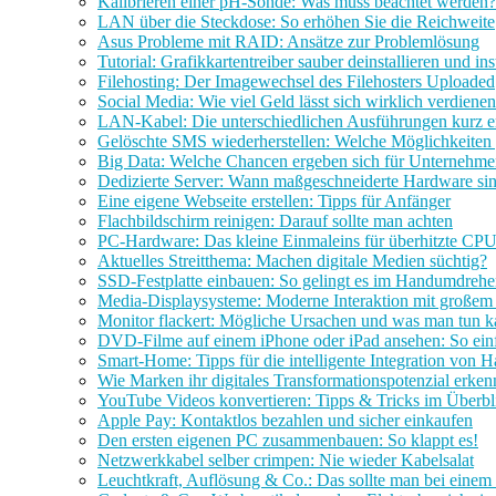
Kalibrieren einer pH-Sonde: Was muss beachtet werden?
LAN über die Steckdose: So erhöhen Sie die Reichweite
Asus Probleme mit RAID: Ansätze zur Problemlösung
Tutorial: Grafikkartentreiber sauber deinstallieren und ins
Filehosting: Der Imagewechsel des Filehosters Uploaded
Social Media: Wie viel Geld lässt sich wirklich verdiene
LAN-Kabel: Die unterschiedlichen Ausführungen kurz er
Gelöschte SMS wiederherstellen: Welche Möglichkeiten 
Big Data: Welche Chancen ergeben sich für Unternehm
Dedizierte Server: Wann maßgeschneiderte Hardware sinn
Eine eigene Webseite erstellen: Tipps für Anfänger
Flachbildschirm reinigen: Darauf sollte man achten
PC-Hardware: Das kleine Einmaleins für überhitzte CP
Aktuelles Streitthema: Machen digitale Medien süchtig?
SSD-Festplatte einbauen: So gelingt es im Handumdreh
Media-Displaysysteme: Moderne Interaktion mit großem
Monitor flackert: Mögliche Ursachen und was man tun 
DVD-Filme auf einem iPhone oder iPad ansehen: So einf
Smart-Home: Tipps für die intelligente Integration von H
Wie Marken ihr digitales Transformationspotenzial erke
YouTube Videos konvertieren: Tipps & Tricks im Überbl
Apple Pay: Kontaktlos bezahlen und sicher einkaufen
Den ersten eigenen PC zusammenbauen: So klappt es!
Netzwerkkabel selber crimpen: Nie wieder Kabelsalat
Leuchtkraft, Auflösung & Co.: Das sollte man bei eine