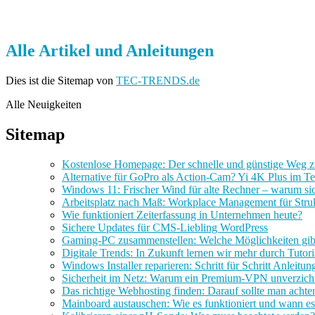
Alle Artikel und Anleitungen
Dies ist die Sitemap von
TEC-TRENDS.de
Alle Neuigkeiten
Sitemap
Kostenlose Homepage: Der schnelle und günstige Weg z
Alternative für GoPro als Action-Cam? Yi 4K Plus im Te
Windows 11: Frischer Wind für alte Rechner – warum sich
Arbeitsplatz nach Maß: Workplace Management für Struk
Wie funktioniert Zeiterfassung in Unternehmen heute?
Sichere Updates für CMS-Liebling WordPress
Gaming-PC zusammenstellen: Welche Möglichkeiten gib
Digitale Trends: In Zukunft lernen wir mehr durch Tutori
Windows Installer reparieren: Schritt für Schritt Anleitun
Sicherheit im Netz: Warum ein Premium-VPN unverzicht
Das richtige Webhosting finden: Darauf sollte man achte
Mainboard austauschen: Wie es funktioniert und wann es 