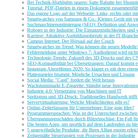
Bei Technik-Highlights sparen: Satte Rabatte bei Shopp
Tutorial: PDF-Dateien in einem Dokument zusammenfü
Das eigene Logo auf der Webseite: Links, rechts oder mit
Smartwatches von Samsung & Co.: Kleines Gerät mit vi
Suchmaschinenoptimierung (SEO): Definition und Anw
Roboter in der Industrie: Die Einsatzmöglichkeiten sind vi
Karriere: Attraktive Ausbildungsberufe in der IT-Branch
Campus Internet: Der Hörsaal auf der Couch
Smartwatches im Trend: Was können die neuen Modelle
Fehlermeldung unter Windows 7: Audiodienst wird nicht
Technologie-Trends: Zukunft des 3D-Drucks und des C
SEO-Kompatibilität bei Übersetzungen: Darauf kommt e
Instagram Algorithmus 2020: So klappt es mit dem eige
Plattenspieler brummt: Mögliche Ursachen und Lösung
Social Media: "Castl" fordert die Welt heraus
Wachstumsmarkt E-Zigarette: Ständig neue Innovationen
Industrie 4.0: Vernetzung von Maschinen und IT
Spritzguss und 3D-Druck: Traditionelles Handwerk trifft
Servervirtualisierung: Welche Möglichkeiten gibt es?
Online-Zeiterfassung für Unternehmer: Eine gute Idee?
Programmiersprachen: Was ist der Unterschied zwischen
Überspannungsschäden durch Blitzeinschlag: Ein Fall fü
Die besten Apps, um sportlich auf dem Laufenden zu ble
5 ungewöhnliche Produkte, die Ihren Alltag enorm erlei
Zeitgemäße Steuerungen von Prozessen in der Industrie