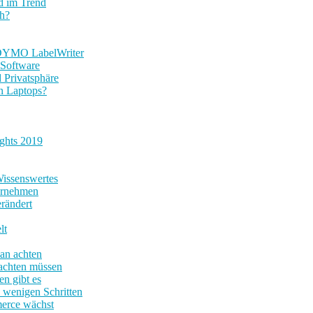
d im Trend
ch?
m DYMO LabelWriter
 Software
 Privatsphäre
en Laptops?
ights 2019
Wissenswertes
ternehmen
rändert
lt
man achten
 achten müssen
n gibt es
 wenigen Schritten
merce wächst