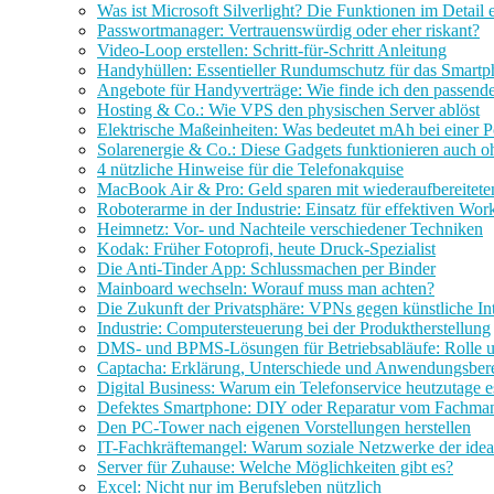
Was ist Microsoft Silverlight? Die Funktionen im Detail e
Passwortmanager: Vertrauenswürdig oder eher riskant?
Video-Loop erstellen: Schritt-für-Schritt Anleitung
Handyhüllen: Essentieller Rundumschutz für das Smart
Angebote für Handyverträge: Wie finde ich den passende
Hosting & Co.: Wie VPS den physischen Server ablöst
Elektrische Maßeinheiten: Was bedeutet mAh bei einer
Solarenergie & Co.: Diese Gadgets funktionieren auch 
4 nützliche Hinweise für die Telefonakquise
MacBook Air & Pro: Geld sparen mit wiederaufbereitete
Roboterarme in der Industrie: Einsatz für effektiven Wor
Heimnetz: Vor- und Nachteile verschiedener Techniken
Kodak: Früher Fotoprofi, heute Druck-Spezialist
Die Anti-Tinder App: Schlussmachen per Binder
Mainboard wechseln: Worauf muss man achten?
Die Zukunft der Privatsphäre: VPNs gegen künstliche Int
Industrie: Computersteuerung bei der Produktherstellung
DMS- und BPMS-Lösungen für Betriebsabläufe: Rolle 
Captacha: Erklärung, Unterschiede und Anwendungsber
Digital Business: Warum ein Telefonservice heutzutage ess
Defektes Smartphone: DIY oder Reparatur vom Fachma
Den PC-Tower nach eigenen Vorstellungen herstellen
IT-Fachkräftemangel: Warum soziale Netzwerke der ideale
Server für Zuhause: Welche Möglichkeiten gibt es?
Excel: Nicht nur im Berufsleben nützlich