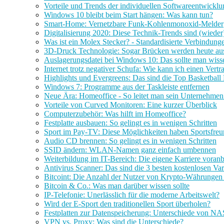
Vorteile und Trends der individuellen Softwareentwicklu
Windows 10 bleibt beim Start hängen: Was kann tun?
Smart-Home: Vernetzbare Funk-Kohlenmonoxid-Melder
Digitalisierung 2020: Diese Technik-Trends sind (wieder)
Was ist ein Molex Stecker? - Standardisierte Verbindun
3D-Druck Technologie: Sogar Brücken werden heute au
Auslagerungsdatei bei Windows 10: Das sollte man wiss
Internet trotz negativer Schufa: Wie kann ich einen Vertr
Highlights und Evergreens: Das sind die Top Basketbal
Windows 7: Programme aus der Taskleiste entfernen
Neue Ära: Homeoffice - So leitet man sein Unternehmen 
Vorteile von Curved Monitoren: Eine kurzer Überblick
Computerzubehör: Was hilft im Homeoffice?
Festplatte ausbauen: So gelingt es in wenigen Schritten
Sport im Pay-TV: Diese Möglichkeiten haben Sportsfre
Audio CD brennen: So gelingt es in wenigen Schritten
SSID ändern: WLAN-Namen ganz einfach umbennen
Weiterbildung im IT-Bereich: Die eigene Karriere voran
Antivirus Scanner: Das sind die 3 besten kostenlosen Var
Bitcoint: Die Anzahl der Nutzer von Krypto-Währungen
Bitcoin & Co.: Was man darüber wissen sollte
IP-Telefonie: Unerlässlich für die moderne Arbeitswelt?
Wird der E-Sport den traditionellen Sport überholen?
Festplatten zur Datenspeicherung: Unterschiede von N
VPN vs. Proxy: Was sind die Unterschiede?