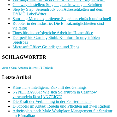
Gateway einstellen: So gelingt es in wenigen Schritten
Step by Step: Seriendruck von Adressetiketten mit dem
DYMO LabelWriter
Samsung Memo exportieren: So geht es einfach und schnell
Roboter in der Industrie: Die Einsatzmöglichkeiten sind
vielfältig
Tipps für eine erfolgreiche Arbeit im Homeoffice
Der perfekte Gaming Stuhl: Komfort für ungetrübten
Spielspaß
Microsoft Office: Grundlagen und Tipps
SCHLAGWÖRTER
Action-Cam
Amazon
Internet
IT-Technik
Letzte Artikel
Künstliche Intelligenz: Zukunft des Gamings
SYNETRA9051: Wie sich Solarstrom in Cashflow
verwandeln lässt [ANZEIGE]
Die Kraft der Verbindung in der Fensterbranche
E-Scooter im Alltag: Regeln und Pflichten auf zwei Rädern
Arbeitsplatz nach Maß: Workplace Management für Struktur
im Büroalltag