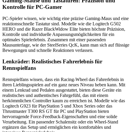
Gaming-Mäuse und Tastaturen: Präzision und
Kontrolle für PC-Gamer
PC-Spieler wissen, wie wichtig eine präzise Gaming-Maus und eine
reaktionsschnelle Tastatur sind. Modelle wie die Logitech G502
HERO und die Razer BlackWidow Elite bieten höchste Präzision,
Kontrolle und individuelle Anpassungsmöglichkeiten für ein
optimales Spielerlebnis. Zusammen mit einer passenden
Mausunterlage, wie der SteelSeries QcK, kann man sich auf flüssige
Bewegungen und schnelle Reaktionen verlassen.
Lenkräder: Realistisches Fahrerlebnis für
Rennspielfans
Rennspielfans wissen, dass ein Racing-Wheel das Fahrerlebnis in
ihren Lieblingsspielen auf ein ganz neues Niveau heben kann. Mit
einem Lenkrad und Pedalen ausgestattet, bieten diese Geräte ein
realistisches und authentisches Fahrgefühl, das mit einem
herkömmlichen Controller kaum zu erreichen ist. Modelle wie das
Logitech G923 für PlayStation 5 und Xbox Series oder das
Thrustmaster T300 RS GT für PC und PlayStation bieten
hervorragende Force-Feedback-Eigenschaften und eine solide
Verarbeitung. Ein passender Schalensitz oder ein Wheel-Stand
ergänzen das Setup und ermöglichen ein komfortables und