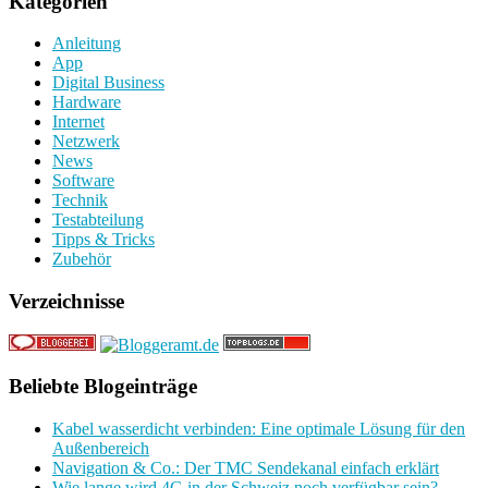
Kategorien
Anleitung
App
Digital Business
Hardware
Internet
Netzwerk
News
Software
Technik
Testabteilung
Tipps & Tricks
Zubehör
Verzeichnisse
Beliebte Blogeinträge
Kabel wasserdicht verbinden: Eine optimale Lösung für den
Außenbereich
Navigation & Co.: Der TMC Sendekanal einfach erklärt
Wie lange wird 4G in der Schweiz noch verfügbar sein?