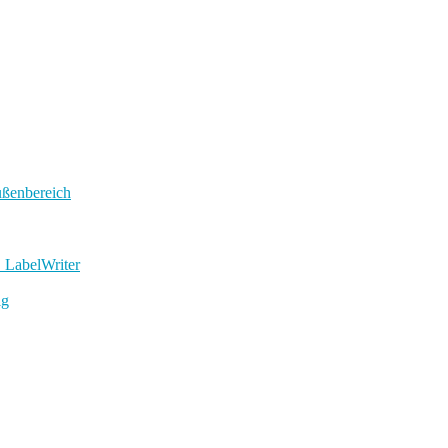
ußenbereich
 LabelWriter
ig