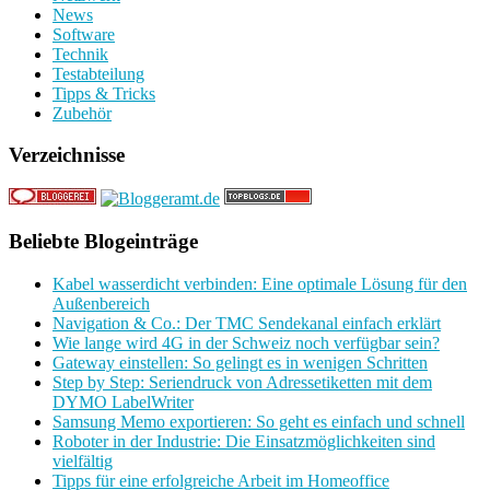
News
Software
Technik
Testabteilung
Tipps & Tricks
Zubehör
Verzeichnisse
Beliebte Blogeinträge
Kabel wasserdicht verbinden: Eine optimale Lösung für den
Außenbereich
Navigation & Co.: Der TMC Sendekanal einfach erklärt
Wie lange wird 4G in der Schweiz noch verfügbar sein?
Gateway einstellen: So gelingt es in wenigen Schritten
Step by Step: Seriendruck von Adressetiketten mit dem
DYMO LabelWriter
Samsung Memo exportieren: So geht es einfach und schnell
Roboter in der Industrie: Die Einsatzmöglichkeiten sind
vielfältig
Tipps für eine erfolgreiche Arbeit im Homeoffice