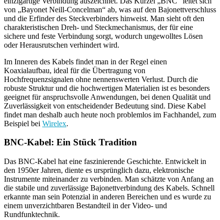
einzigartige Verbindung auszeichnet. Das Kürzel „BNC“ leitet sich
von „Bayonet Neill-Concelman“ ab, was auf den Bajonettverschluss
und die Erfinder des Steckverbinders hinweist. Man sieht oft den
charakteristischen Dreh- und Steckmechanismus, der für eine
sichere und feste Verbindung sorgt, wodurch ungewolltes Lösen
oder Herausrutschen verhindert wird.
Im Inneren des Kabels findet man in der Regel einen
Koaxialaufbau, ideal für die Übertragung von
Hochfrequenzsignalen ohne nennenswerten Verlust. Durch die
robuste Struktur und die hochwertigen Materialien ist es besonders
geeignet für anspruchsvolle Anwendungen, bei denen Qualität und
Zuverlässigkeit von entscheidender Bedeutung sind. Diese Kabel
findet man deshalb auch heute noch problemlos im Fachhandel, zum
Beispiel bei
Wirelex
.
BNC-Kabel: Ein Stück Tradition
Das BNC-Kabel hat eine faszinierende Geschichte. Entwickelt in
den 1950er Jahren, diente es ursprünglich dazu, elektronische
Instrumente miteinander zu verbinden. Man schätzte von Anfang an
die stabile und zuverlässige Bajonettverbindung des Kabels. Schnell
erkannte man sein Potenzial in anderen Bereichen und es wurde zu
einem unverzichtbaren Bestandteil in der Video- und
Rundfunktechnik.