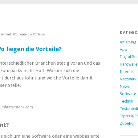
KATEGO
gement: Wo liegen die Vorteile?
Anleitung
 liegen die Vorteile?
App
Digital Bu
nterschiedlicher Branchen stetig voran und das
Hardware
uhrparks nicht Halt. Warum sich die
Internet
t durchaus lohnt und welche Vorteile
damit
Netzwerk
er Stelle.
News
Software
Technik
0/shutterstock.com
Testabtei
Tipps & Tr
Zubehör
ent?
 sich um eine Software oder eine webbasierte