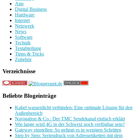
App
Digital Business
Hardware
Internet
Netzwerk
News
Software
Technik
Testabteilung
Tipps & Tricks
Zubehör
Verzeichnisse
Beliebte Blogeinträge
Kabel wasserdicht verbinden: Eine optimale Lösung für den
Außenbereich
Navigation & Co.: Der TMC Sendekanal einfach erklärt
Wie lange wird 4G in der Schweiz noch verfügbar sein?
Gateway einstellen: So gelingt es in wenigen Schritten
Step by Step: Seriendruck von Adressetiketten mit dem