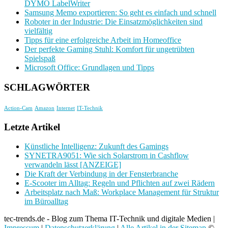
DYMO LabelWriter
Samsung Memo exportieren: So geht es einfach und schnell
Roboter in der Industrie: Die Einsatzmöglichkeiten sind
vielfältig
Tipps für eine erfolgreiche Arbeit im Homeoffice
Der perfekte Gaming Stuhl: Komfort für ungetrübten
Spielspaß
Microsoft Office: Grundlagen und Tipps
SCHLAGWÖRTER
Action-Cam
Amazon
Internet
IT-Technik
Letzte Artikel
Künstliche Intelligenz: Zukunft des Gamings
SYNETRA9051: Wie sich Solarstrom in Cashflow
verwandeln lässt [ANZEIGE]
Die Kraft der Verbindung in der Fensterbranche
E-Scooter im Alltag: Regeln und Pflichten auf zwei Rädern
Arbeitsplatz nach Maß: Workplace Management für Struktur
im Büroalltag
tec-trends.de - Blog zum Thema IT-Technik und digitale Medien |
Impressum
|
Datenschutzerklärung
|
Alle Artikel in der Sitemap
©