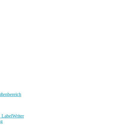
ußenbereich
 LabelWriter
ig