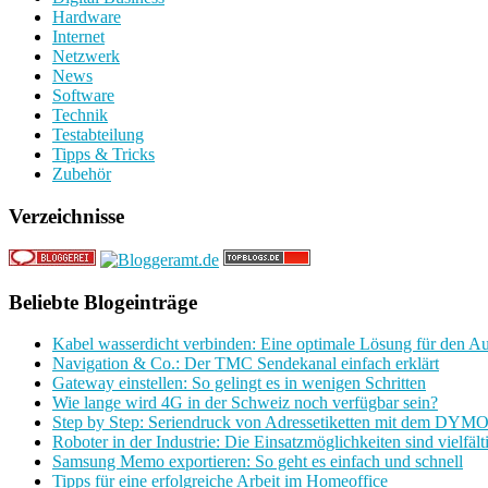
Hardware
Internet
Netzwerk
News
Software
Technik
Testabteilung
Tipps & Tricks
Zubehör
Verzeichnisse
Beliebte Blogeinträge
Kabel wasserdicht verbinden: Eine optimale Lösung für den A
Navigation & Co.: Der TMC Sendekanal einfach erklärt
Gateway einstellen: So gelingt es in wenigen Schritten
Wie lange wird 4G in der Schweiz noch verfügbar sein?
Step by Step: Seriendruck von Adressetiketten mit dem DYMO
Roboter in der Industrie: Die Einsatzmöglichkeiten sind vielfält
Samsung Memo exportieren: So geht es einfach und schnell
Tipps für eine erfolgreiche Arbeit im Homeoffice