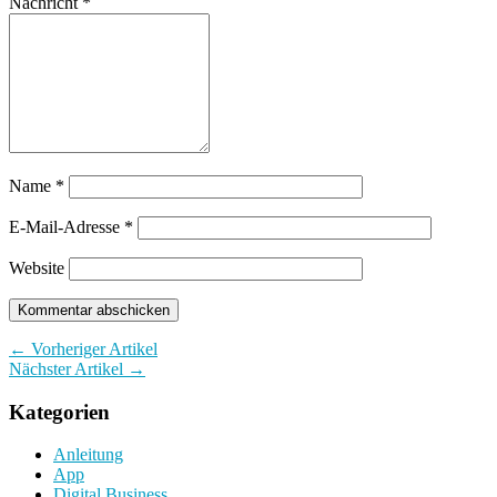
Nachricht
*
Name
*
E-Mail-Adresse
*
Website
← Vorheriger Artikel
Nächster Artikel →
Kategorien
Anleitung
App
Digital Business