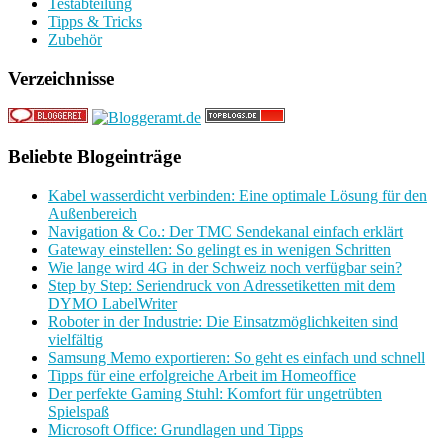
Testabteilung
Tipps & Tricks
Zubehör
Verzeichnisse
Beliebte Blogeinträge
Kabel wasserdicht verbinden: Eine optimale Lösung für den
Außenbereich
Navigation & Co.: Der TMC Sendekanal einfach erklärt
Gateway einstellen: So gelingt es in wenigen Schritten
Wie lange wird 4G in der Schweiz noch verfügbar sein?
Step by Step: Seriendruck von Adressetiketten mit dem
DYMO LabelWriter
Roboter in der Industrie: Die Einsatzmöglichkeiten sind
vielfältig
Samsung Memo exportieren: So geht es einfach und schnell
Tipps für eine erfolgreiche Arbeit im Homeoffice
Der perfekte Gaming Stuhl: Komfort für ungetrübten
Spielspaß
Microsoft Office: Grundlagen und Tipps