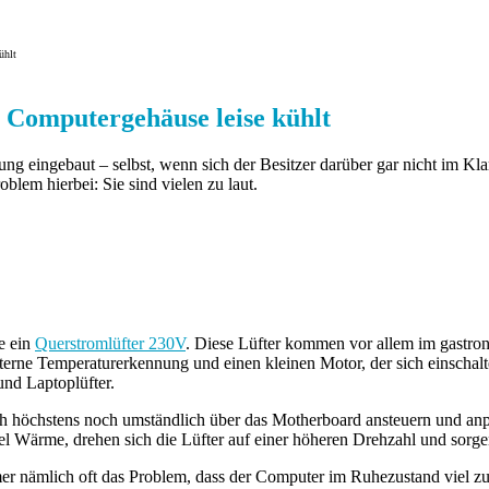
ühlt
 Computergehäuse leise kühlt
g eingebaut – selbst, wenn sich der Besitzer darüber gar nicht im Kl
blem hierbei: Sie sind vielen zu laut.
e ein
Querstromlüfter 230V
. Diese Lüfter kommen vor allem im gastron
erne Temperaturerkennung und einen kleinen Motor, der sich einschaltet
nd Laptoplüfter.
sich höchstens noch umständlich über das Motherboard ansteuern und anp
l Wärme, drehen sich die Lüfter auf einer höheren Drehzahl und sorgen 
er nämlich oft das Problem, dass der Computer im Ruhezustand viel zu 