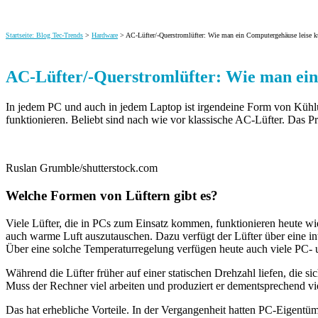
Startseite: Blog Tec-Trends
>
Hardware
> AC-Lüfter/-Querstromlüfter: Wie man ein Computergehäuse leise k
AC-Lüfter/-Querstromlüfter: Wie man ein
In jedem PC und auch in jedem Laptop ist irgendeine Form von Kühlun
funktionieren.
Beliebt sind nach wie vor klassische AC-Lüfter. Das Pro
Ruslan Grumble/shutterstock.com
Welche Formen von Lüftern gibt es?
Viele Lüfter, die in PCs zum Einsatz kommen, funktionieren heute wi
auch warme Luft auszutauschen. Dazu verfügt der Lüfter über eine int
Über eine solche Temperaturregelung verfügen heute auch viele PC- u
Während die Lüfter früher auf einer statischen Drehzahl liefen, die 
Muss der Rechner viel arbeiten und produziert er dementsprechend vie
Das hat erhebliche Vorteile. In der Vergangenheit hatten PC-Eigentüm