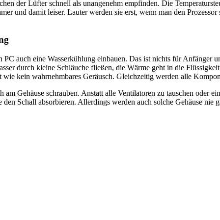
hen der Lüfter schnell als unangenehm empfinden. Die Temperatursteue
amer und damit leiser. Lauter werden sie erst, wenn man den Prozessor 
ung
 PC auch eine Wasserkühlung einbauen. Das ist nichts für Anfänger un
 Wasser durch kleine Schläuche fließen, die Wärme geht in die Flüssigk
t wie kein wahrnehmbares Geräusch. Gleichzeitig werden alle Komponen
ach am Gehäuse schrauben. Anstatt alle Ventilatoren zu tauschen oder 
ie den Schall absorbieren. Allerdings werden auch solche Gehäuse nie 