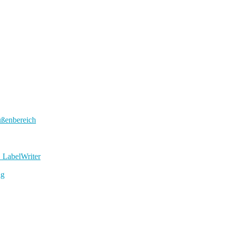
ußenbereich
 LabelWriter
ig