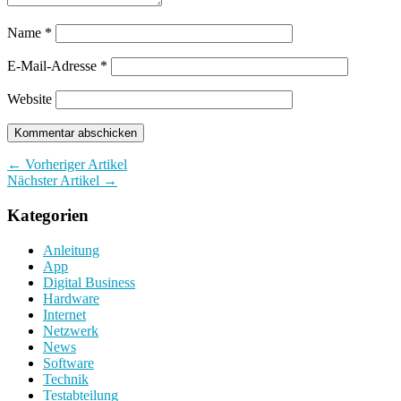
Name
*
E-Mail-Adresse
*
Website
← Vorheriger Artikel
Nächster Artikel →
Kategorien
Anleitung
App
Digital Business
Hardware
Internet
Netzwerk
News
Software
Technik
Testabteilung