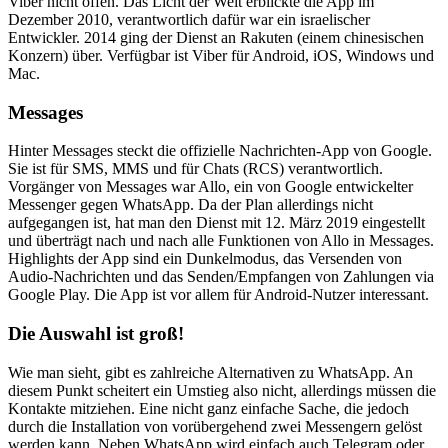
Viber nicht offen. Das Licht der Welt erblickte die App im
Dezember 2010, verantwortlich dafür war ein israelischer
Entwickler. 2014 ging der Dienst an Rakuten (einem chinesischen
Konzern) über. Verfügbar ist Viber für Android, iOS, Windows und
Mac.
Messages
Hinter Messages steckt die offizielle Nachrichten-App von Google.
Sie ist für SMS, MMS und für Chats (RCS) verantwortlich.
Vorgänger von Messages war Allo, ein von Google entwickelter
Messenger gegen WhatsApp. Da der Plan allerdings nicht
aufgegangen ist, hat man den Dienst mit 12. März 2019 eingestellt
und überträgt nach und nach alle Funktionen von Allo in Messages.
Highlights der App sind ein Dunkelmodus, das Versenden von
Audio-Nachrichten und das Senden/Empfangen von Zahlungen via
Google Play. Die App ist vor allem für Android-Nutzer interessant.
Die Auswahl ist groß!
Wie man sieht, gibt es zahlreiche Alternativen zu WhatsApp. An
diesem Punkt scheitert ein Umstieg also nicht, allerdings müssen die
Kontakte mitziehen. Eine nicht ganz einfache Sache, die jedoch
durch die Installation von vorübergehend zwei Messengern gelöst
werden kann. Neben WhatsApp wird einfach auch Telegram oder