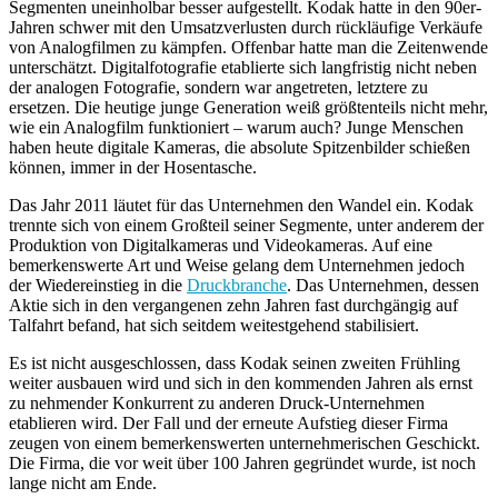
Segmenten uneinholbar besser aufgestellt. Kodak hatte in den 90er-
Jahren schwer mit den Umsatzverlusten durch rückläufige Verkäufe
von Analogfilmen zu kämpfen. Offenbar hatte man die Zeitenwende
unterschätzt. Digitalfotografie etablierte sich langfristig nicht neben
der analogen Fotografie, sondern war angetreten, letztere zu
ersetzen. Die heutige junge Generation weiß größtenteils nicht mehr,
wie ein Analogfilm funktioniert – warum auch? Junge Menschen
haben heute digitale Kameras, die absolute Spitzenbilder schießen
können, immer in der Hosentasche.
Das Jahr 2011 läutet für das Unternehmen den Wandel ein. Kodak
trennte sich von einem Großteil seiner Segmente, unter anderem der
Produktion von Digitalkameras und Videokameras. Auf eine
bemerkenswerte Art und Weise gelang dem Unternehmen jedoch
der Wiedereinstieg in die
Druckbranche
. Das Unternehmen, dessen
Aktie sich in den vergangenen zehn Jahren fast durchgängig auf
Talfahrt befand, hat sich seitdem weitestgehend stabilisiert.
Es ist nicht ausgeschlossen, dass Kodak seinen zweiten Frühling
weiter ausbauen wird und sich in den kommenden Jahren als ernst
zu nehmender Konkurrent zu anderen Druck-Unternehmen
etablieren wird. Der Fall und der erneute Aufstieg dieser Firma
zeugen von einem bemerkenswerten unternehmerischen Geschickt.
Die Firma, die vor weit über 100 Jahren gegründet wurde, ist noch
lange nicht am Ende.