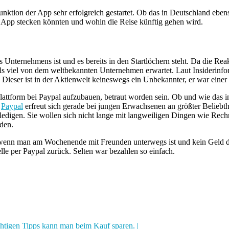
unktion der App sehr erfolgreich gestartet. Ob das in Deutschland ebe
r App stecken könnten und wohin die Reise künftig gehen wird.
s Unternehmens ist und es bereits in den Startlöchern steht. Da die R
ls viel von dem weltbekannten Unternehmen erwartet. Laut Insiderinfo
. Dieser ist in der Aktienwelt keineswegs ein Unbekannter, er war ein
attform bei Paypal aufzubauen, betraut worden sein. Ob und wie das in 
.
Paypal
erfreut sich gerade bei jungen Erwachsenen an größter Beliebtheit
erledigen. Sie wollen sich nicht lange mit langweiligen Dingen wie Rec
rden.
, wenn man am Wochenende mit Freunden unterwegs ist und kein Geld d
le per Paypal zurück. Selten war bezahlen so einfach.
ichtigen Tipps kann man beim Kauf sparen. |