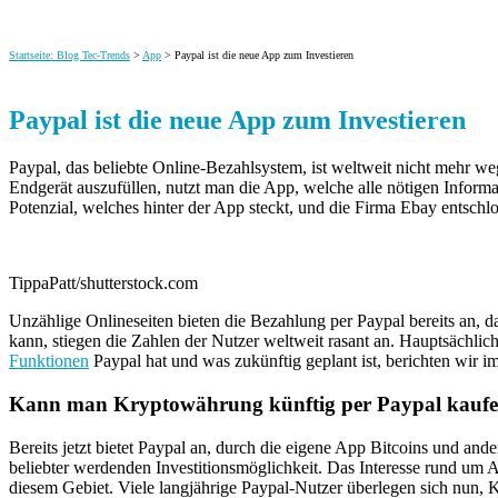
Startseite: Blog Tec-Trends
>
App
> Paypal ist die neue App zum Investieren
Paypal ist die neue App zum Investieren
Paypal, das beliebte Online-Bezahlsystem, ist weltweit nicht mehr
Endgerät auszufüllen, nutzt man die App
, welche alle nötigen Inform
Potenzial, welches hinter der App steckt, und die Firma Ebay entsch
TippaPatt/shutterstock.com
Unzählige Onlineseiten bieten die Bezahlung per Paypal bereits an, 
kann, stiegen die Zahlen der Nutzer weltweit rasant an. Hauptsächli
Funktionen
Paypal hat und was zukünftig geplant ist, berichten wir im
Kann man Kryptowährung künftig per Paypal kauf
Bereits jetzt bietet Paypal an, durch die eigene App Bitcoins und a
beliebter werdenden Investitionsmöglichkeit. Das Interesse rund um A
diesem Gebiet. Viele langjährige Paypal-Nutzer überlegen sich nun,