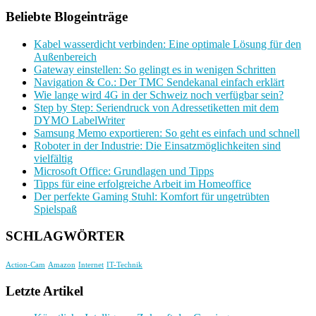
Beliebte Blogeinträge
Kabel wasserdicht verbinden: Eine optimale Lösung für den
Außenbereich
Gateway einstellen: So gelingt es in wenigen Schritten
Navigation & Co.: Der TMC Sendekanal einfach erklärt
Wie lange wird 4G in der Schweiz noch verfügbar sein?
Step by Step: Seriendruck von Adressetiketten mit dem
DYMO LabelWriter
Samsung Memo exportieren: So geht es einfach und schnell
Roboter in der Industrie: Die Einsatzmöglichkeiten sind
vielfältig
Microsoft Office: Grundlagen und Tipps
Tipps für eine erfolgreiche Arbeit im Homeoffice
Der perfekte Gaming Stuhl: Komfort für ungetrübten
Spielspaß
SCHLAGWÖRTER
Action-Cam
Amazon
Internet
IT-Technik
Letzte Artikel