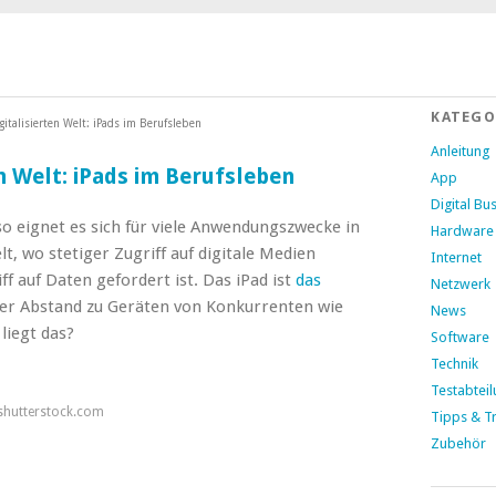
KATEGO
gitalisierten Welt: iPads im Berufsleben
Anleitung
en Welt: iPads im Berufsleben
App
Digital Bu
so eignet es sich für viele Anwendungszwecke in
Hardware
lt, wo stetiger Zugriff auf digitale Medien
Internet
f auf Daten gefordert ist.
Das iPad ist
das
Netzwerk
der Abstand zu Geräten von Konkurrenten wie
News
liegt das?
Software
Technik
Testabtei
/shutterstock.com
Tipps & Tr
Zubehör