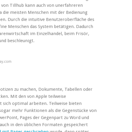
 von Tillhub kann auch von unerfahreren
 da die meisten Menschen mit der Bedienung
en. Durch die intuitive Benutzeroberfläche des
fine Menschen das System betätigen. Dadurch
enwirtschaft im Einzelhandel, beim Frisör,
und beschleunigt.
bay.com
m Notizen zu machen, Dokumente, Tabellen oder
cken. Mit den von Apple teilweise
 sich optimal arbeiten. Teilweise bieten
ogar mehr Funktionen als die Gegenstücke von
owerPoint, Pages der Gegenpart zu Word und
auch in den üblichen Formaten gespeichert
d mit Pages geschrieben
wurde, dann später