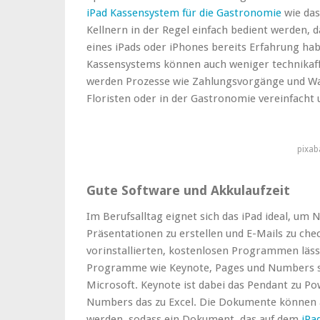
iPad Kassensystem für die Gastronomie
wie das
Kellnern in der Regel einfach bedient werden,
eines iPads oder iPhones bereits Erfahrung hab
Kassensystems können auch weniger technikaf
werden Prozesse wie Zahlungsvorgänge und War
Floristen oder in der Gastronomie vereinfacht 
pixa
Gute Software und Akkulaufzeit
Im Berufsalltag eignet sich das iPad ideal, u
Präsentationen zu erstellen und E-Mails zu che
vorinstallierten, kostenlosen Programmen lässt
Programme wie Keynote, Pages und Numbers s
Microsoft. Keynote ist dabei das Pendant zu P
Numbers das zu Excel. Die Dokumente können 
werden, sodass ein Dokument, das auf dem
iPa