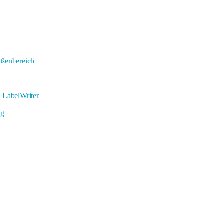
ußenbereich
 LabelWriter
ig