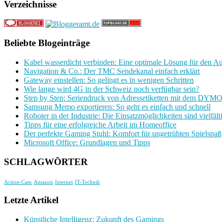
Verzeichnisse
Beliebte Blogeinträge
Kabel wasserdicht verbinden: Eine optimale Lösung für den A
Navigation & Co.: Der TMC Sendekanal einfach erklärt
Gateway einstellen: So gelingt es in wenigen Schritten
Wie lange wird 4G in der Schweiz noch verfügbar sein?
Step by Step: Seriendruck von Adressetiketten mit dem DYMO
Samsung Memo exportieren: So geht es einfach und schnell
Roboter in der Industrie: Die Einsatzmöglichkeiten sind vielfält
Tipps für eine erfolgreiche Arbeit im Homeoffice
Der perfekte Gaming Stuhl: Komfort für ungetrübten Spielspaß
Microsoft Office: Grundlagen und Tipps
SCHLAGWÖRTER
Action-Cam
Amazon
Internet
IT-Technik
Letzte Artikel
Künstliche Intelligenz: Zukunft des Gamings