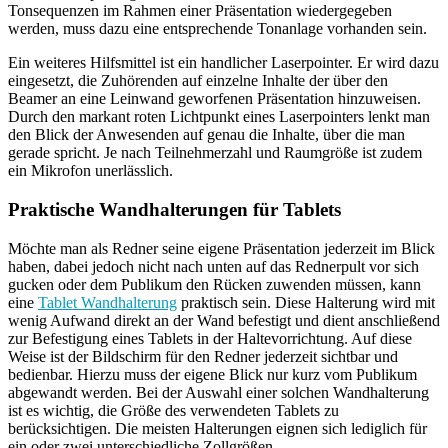
Tonsequenzen im Rahmen einer Präsentation wiedergegeben
werden, muss dazu eine entsprechende Tonanlage vorhanden sein.
Ein weiteres Hilfsmittel ist ein handlicher Laserpointer. Er wird dazu
eingesetzt, die Zuhörenden auf einzelne Inhalte der über den
Beamer an eine Leinwand geworfenen Präsentation hinzuweisen.
Durch den markant roten Lichtpunkt eines Laserpointers lenkt man
den Blick der Anwesenden auf genau die Inhalte, über die man
gerade spricht. Je nach Teilnehmerzahl und Raumgröße ist zudem
ein Mikrofon unerlässlich.
Praktische Wandhalterungen für Tablets
Möchte man als Redner seine eigene Präsentation jederzeit im Blick
haben, dabei jedoch nicht nach unten auf das Rednerpult vor sich
gucken oder dem Publikum den Rücken zuwenden müssen, kann
eine
Tablet Wandhalterung
praktisch sein. Diese Halterung wird mit
wenig Aufwand direkt an der Wand befestigt und dient anschließend
zur Befestigung eines Tablets in der Haltevorrichtung. Auf diese
Weise ist der Bildschirm für den Redner jederzeit sichtbar und
bedienbar. Hierzu muss der eigene Blick nur kurz vom Publikum
abgewandt werden. Bei der Auswahl einer solchen Wandhalterung
ist es wichtig, die Größe des verwendeten Tablets zu
berücksichtigen. Die meisten Halterungen eignen sich lediglich für
ein oder zwei unterschiedliche Zollgrößen.