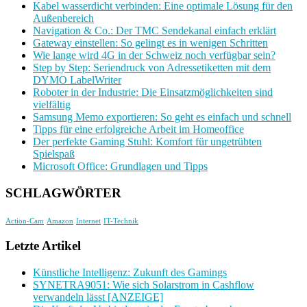
Kabel wasserdicht verbinden: Eine optimale Lösung für den
Außenbereich
Navigation & Co.: Der TMC Sendekanal einfach erklärt
Gateway einstellen: So gelingt es in wenigen Schritten
Wie lange wird 4G in der Schweiz noch verfügbar sein?
Step by Step: Seriendruck von Adressetiketten mit dem
DYMO LabelWriter
Roboter in der Industrie: Die Einsatzmöglichkeiten sind
vielfältig
Samsung Memo exportieren: So geht es einfach und schnell
Tipps für eine erfolgreiche Arbeit im Homeoffice
Der perfekte Gaming Stuhl: Komfort für ungetrübten
Spielspaß
Microsoft Office: Grundlagen und Tipps
SCHLAGWÖRTER
Action-Cam
Amazon
Internet
IT-Technik
Letzte Artikel
Künstliche Intelligenz: Zukunft des Gamings
SYNETRA9051: Wie sich Solarstrom in Cashflow
verwandeln lässt [ANZEIGE]