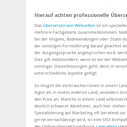
Hierauf achten professionelle Übers
Das
Übersetzen von Webseiten
ist ein spezielle
mehrere Fachgebiete zusammenkommen. Nebe
bei der Slogans, Redewendungen oder Zitate an
der sonstigen Formulierung darauf geachtet wur
der Ausgangssprache angesprochen wird, werd
Dies gilt insbesondere, wenn es bei der Webs
sonstiger Dienstleistungen geht, denn in vers
unterschiedliche Aspekte gelegt.
So mögen die Verbraucher/innen in einem Lan
legen als in einem anderen Land, woanders ko
den Preis an. Manche in einem Land selbstverst
deutlich schwerer Abnehmer, auch hier stehen 
Spezialisierung auf Marketing oft beratend zur S
gerne vernachlässigt wird, ist eine SEO-komp
des Online-Übersetzungsbüros
Linguation
stei