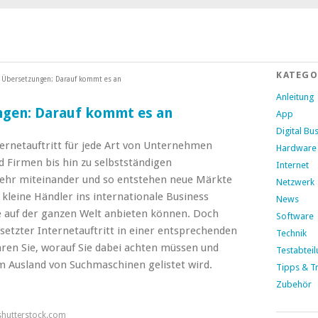
KATEGO
i Übersetzungen: Darauf kommt es an
Anleitung
ngen: Darauf kommt es an
App
Digital Bu
nternetauftritt für jede Art von Unternehmen
Hardware
d Firmen bis hin zu selbstständigen
Internet
mehr miteinander
und so entstehen neue Märkte
Netzwerk
 kleine Händler ins internationale Business
News
ne auf der ganzen Welt anbieten können. Doch
Software
rsetzter Internetauftritt in einer entsprechenden
Technik
hren Sie, worauf Sie dabei achten müssen und
Testabtei
im Ausland von Suchmaschinen gelistet wird.
Tipps & Tr
Zubehör
shutterstock.com