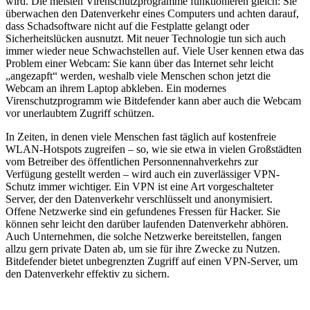
wird. Die meisten Virenschutzprogramme funktionieren gleich: Sie
überwachen den Datenverkehr eines Computers und achten darauf,
dass Schadsoftware nicht auf die Festplatte gelangt oder
Sicherheitslücken ausnutzt. Mit neuer Technologie tun sich auch
immer wieder neue Schwachstellen auf. Viele User kennen etwa das
Problem einer Webcam: Sie kann über das Internet sehr leicht
„angezapft“ werden, weshalb viele Menschen schon jetzt die
Webcam an ihrem Laptop abkleben. Ein modernes
Virenschutzprogramm wie Bitdefender kann aber auch die Webcam
vor unerlaubtem Zugriff schützen.
In Zeiten, in denen viele Menschen fast täglich auf kostenfreie
WLAN-Hotspots zugreifen – so, wie sie etwa in vielen Großstädten
vom Betreiber des öffentlichen Personnennahverkehrs zur
Verfügung gestellt werden – wird auch ein zuverlässiger VPN-
Schutz immer wichtiger. Ein VPN ist eine Art vorgeschalteter
Server, der den Datenverkehr verschlüsselt und anonymisiert.
Offene Netzwerke sind ein gefundenes Fressen für Hacker. Sie
können sehr leicht den darüber laufenden Datenverkehr abhören.
Auch Unternehmen, die solche Netzwerke bereitstellen, fangen
allzu gern private Daten ab, um sie für ihre Zwecke zu Nutzen.
Bitdefender bietet unbegrenzten Zugriff auf einen VPN-Server, um
den Datenverkehr effektiv zu sichern.