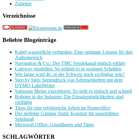
Zubehör
Verzeichnisse
Beliebte Blogeinträge
Kabel wasserdicht verbinden: Eine optimale Lösung für den
Außenbereich
Navigation & Co.: Der TMC Sendekanal einfach erklärt
Gateway einstellen: So gelingt es in wenigen Schritten
Wie lange wird 4G in der Schweiz noch verfügbar sein?
Step by Step: Seriendruck von Adressetiketten mit dem
DYMO LabelWriter
Samsung Memo exportieren: So geht es einfach und schnell
Roboter in der Industrie: Die Einsatzmöglichkeiten sind
vielfältig
Tipps für eine erfolgreiche Arbeit im Homeoffice
Der perfekte Gaming Stuhl: Komfort für ungetrübten
Spielspaß
Microsoft Office: Grundlagen und Tipps
SCHLAGWÖRTER