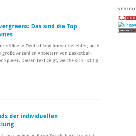
VERZEI
vergreens: Das sind die Top
ames
nur offline in Deutschland immer beliebter, auch
e große Anzahl an Anbietern von Basketball-
Spieler. Dieser Text zeigt, welche sich richtig
nds der individuellen
klung
lt zwar zielgenau ihren Zweck, berücksichtigt