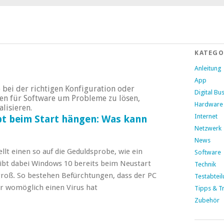
KATEGO
Anleitung
App
 bei der richtigen Konfiguration oder
Digital Bu
en für Software um Probleme zu lösen,
Hardware
lisieren.
Internet
bt beim Start hängen: Was kann
Netzwerk
News
llt einen so auf die Geduldsprobe, wie ein
Software
ibt dabei Windows 10 bereits beim Neustart
Technik
groß. So bestehen Befürchtungen, dass der PC
Testabtei
r womöglich einen Virus hat
Tipps & Tr
Zubehör