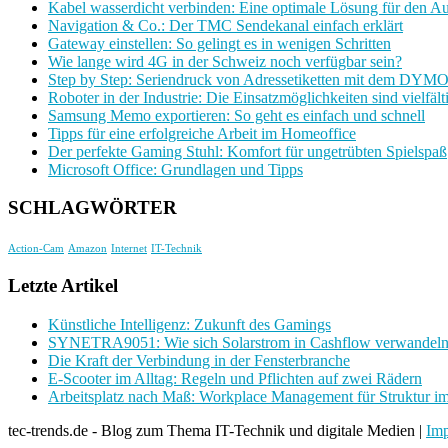
Kabel wasserdicht verbinden: Eine optimale Lösung für den A
Navigation & Co.: Der TMC Sendekanal einfach erklärt
Gateway einstellen: So gelingt es in wenigen Schritten
Wie lange wird 4G in der Schweiz noch verfügbar sein?
Step by Step: Seriendruck von Adressetiketten mit dem DYMO
Roboter in der Industrie: Die Einsatzmöglichkeiten sind vielfält
Samsung Memo exportieren: So geht es einfach und schnell
Tipps für eine erfolgreiche Arbeit im Homeoffice
Der perfekte Gaming Stuhl: Komfort für ungetrübten Spielspaß
Microsoft Office: Grundlagen und Tipps
SCHLAGWÖRTER
Action-Cam
Amazon
Internet
IT-Technik
Letzte Artikel
Künstliche Intelligenz: Zukunft des Gamings
SYNETRA9051: Wie sich Solarstrom in Cashflow verwandel
Die Kraft der Verbindung in der Fensterbranche
E-Scooter im Alltag: Regeln und Pflichten auf zwei Rädern
Arbeitsplatz nach Maß: Workplace Management für Struktur im
tec-trends.de - Blog zum Thema IT-Technik und digitale Medien |
Im