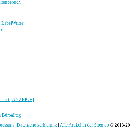
ußenbereich
 LabelWriter
ig
n lässt [ANZEIGE]
 Büroalltag
pressum
|
Datenschutzerklärung
|
Alle Artikel in der Sitemap
© 2013-201